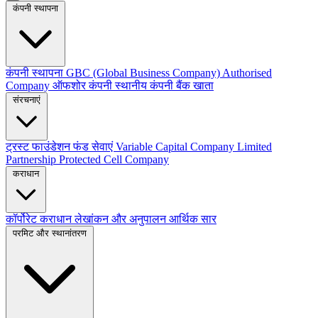
कंपनी स्थापना
कंपनी स्थापना
GBC (Global Business Company)
Authorised
Company
ऑफशोर कंपनी
स्थानीय कंपनी
बैंक खाता
संरचनाएं
ट्रस्ट
फाउंडेशन
फंड सेवाएं
Variable Capital Company
Limited
Partnership
Protected Cell Company
कराधान
कॉर्पोरेट कराधान
लेखांकन और अनुपालन
आर्थिक सार
परमिट और स्थानांतरण