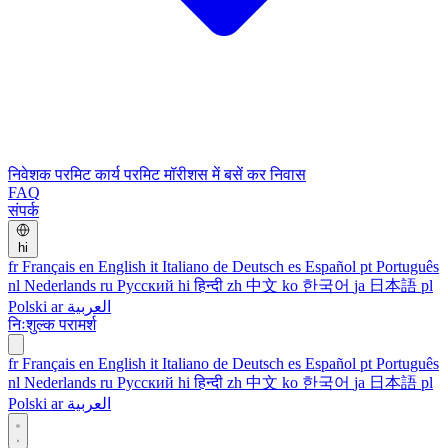
निवेशक परमिट
कार्य परमिट
मॉरीशस में बसें
कर निवास
FAQ
संपर्क
hi
fr
Français
en
English
it
Italiano
de
Deutsch
es
Español
pt
Português
nl
Nederlands
ru
Русский
hi
हिन्दी
zh
中文
ko
한국어
ja
日本語
pl
Polski
ar
العربية
निःशुल्क परामर्श
fr
Français
en
English
it
Italiano
de
Deutsch
es
Español
pt
Português
nl
Nederlands
ru
Русский
hi
हिन्दी
zh
中文
ko
한국어
ja
日本語
pl
Polski
ar
العربية