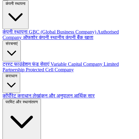
कंपनी स्थापना
कंपनी स्थापना
GBC (Global Business Company)
Authorised
Company
ऑफशोर कंपनी
स्थानीय कंपनी
बैंक खाता
संरचनाएं
ट्रस्ट
फाउंडेशन
फंड सेवाएं
Variable Capital Company
Limited
Partnership
Protected Cell Company
कराधान
कॉर्पोरेट कराधान
लेखांकन और अनुपालन
आर्थिक सार
परमिट और स्थानांतरण