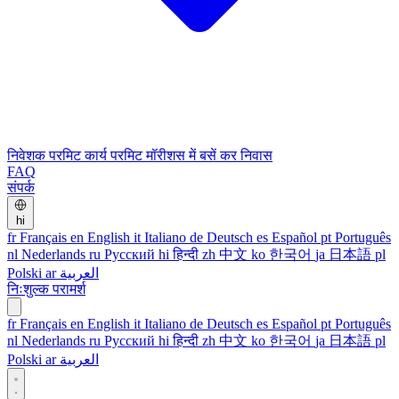
निवेशक परमिट
कार्य परमिट
मॉरीशस में बसें
कर निवास
FAQ
संपर्क
hi
fr
Français
en
English
it
Italiano
de
Deutsch
es
Español
pt
Português
nl
Nederlands
ru
Русский
hi
हिन्दी
zh
中文
ko
한국어
ja
日本語
pl
Polski
ar
العربية
निःशुल्क परामर्श
fr
Français
en
English
it
Italiano
de
Deutsch
es
Español
pt
Português
nl
Nederlands
ru
Русский
hi
हिन्दी
zh
中文
ko
한국어
ja
日本語
pl
Polski
ar
العربية