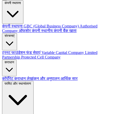
कंपनी स्थापना
कंपनी स्थापना
GBC (Global Business Company)
Authorised
Company
ऑफशोर कंपनी
स्थानीय कंपनी
बैंक खाता
संरचनाएं
ट्रस्ट
फाउंडेशन
फंड सेवाएं
Variable Capital Company
Limited
Partnership
Protected Cell Company
कराधान
कॉर्पोरेट कराधान
लेखांकन और अनुपालन
आर्थिक सार
परमिट और स्थानांतरण