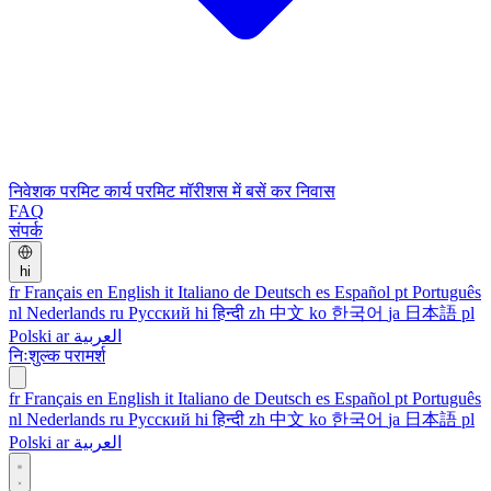
निवेशक परमिट
कार्य परमिट
मॉरीशस में बसें
कर निवास
FAQ
संपर्क
hi
fr
Français
en
English
it
Italiano
de
Deutsch
es
Español
pt
Português
nl
Nederlands
ru
Русский
hi
हिन्दी
zh
中文
ko
한국어
ja
日本語
pl
Polski
ar
العربية
निःशुल्क परामर्श
fr
Français
en
English
it
Italiano
de
Deutsch
es
Español
pt
Português
nl
Nederlands
ru
Русский
hi
हिन्दी
zh
中文
ko
한국어
ja
日本語
pl
Polski
ar
العربية