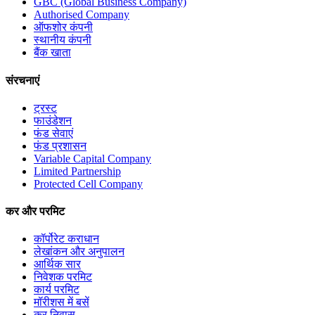
GBC (Global Business Company)
Authorised Company
ऑफशोर कंपनी
स्थानीय कंपनी
बैंक खाता
संरचनाएं
ट्रस्ट
फाउंडेशन
फंड सेवाएं
फंड प्रशासन
Variable Capital Company
Limited Partnership
Protected Cell Company
कर और परमिट
कॉर्पोरेट कराधान
लेखांकन और अनुपालन
आर्थिक सार
निवेशक परमिट
कार्य परमिट
मॉरीशस में बसें
कर निवास