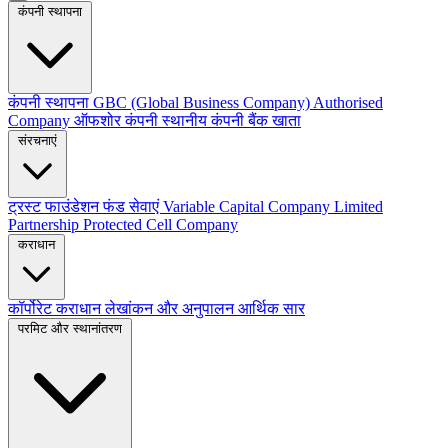
कंपनी स्थापना
कंपनी स्थापना
GBC (Global Business Company)
Authorised
Company
ऑफशोर कंपनी
स्थानीय कंपनी
बैंक खाता
संरचनाएं
ट्रस्ट
फाउंडेशन
फंड सेवाएं
Variable Capital Company
Limited
Partnership
Protected Cell Company
कराधान
कॉर्पोरेट कराधान
लेखांकन और अनुपालन
आर्थिक सार
परमिट और स्थानांतरण