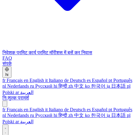
निवेशक परमिट
कार्य परमिट
मॉरीशस में बसें
कर निवास
FAQ
संपर्क
hi
fr
Français
en
English
it
Italiano
de
Deutsch
es
Español
pt
Português
nl
Nederlands
ru
Русский
hi
हिन्दी
zh
中文
ko
한국어
ja
日本語
pl
Polski
ar
العربية
निःशुल्क परामर्श
fr
Français
en
English
it
Italiano
de
Deutsch
es
Español
pt
Português
nl
Nederlands
ru
Русский
hi
हिन्दी
zh
中文
ko
한국어
ja
日本語
pl
Polski
ar
العربية