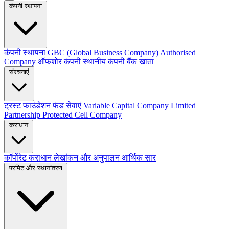
कंपनी स्थापना
कंपनी स्थापना
GBC (Global Business Company)
Authorised
Company
ऑफशोर कंपनी
स्थानीय कंपनी
बैंक खाता
संरचनाएं
ट्रस्ट
फाउंडेशन
फंड सेवाएं
Variable Capital Company
Limited
Partnership
Protected Cell Company
कराधान
कॉर्पोरेट कराधान
लेखांकन और अनुपालन
आर्थिक सार
परमिट और स्थानांतरण