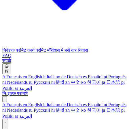
निवेशक परमिट
कार्य परमिट
मॉरीशस में बसें
कर निवास
FAQ
संपर्क
hi
fr
Français
en
English
it
Italiano
de
Deutsch
es
Español
pt
Português
nl
Nederlands
ru
Русский
hi
हिन्दी
zh
中文
ko
한국어
ja
日本語
pl
Polski
ar
العربية
निःशुल्क परामर्श
fr
Français
en
English
it
Italiano
de
Deutsch
es
Español
pt
Português
nl
Nederlands
ru
Русский
hi
हिन्दी
zh
中文
ko
한국어
ja
日本語
pl
Polski
ar
العربية