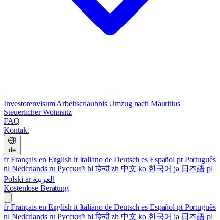
Investorenvisum
Arbeitserlaubnis
Umzug nach Mauritius
Steuerlicher Wohnsitz
FAQ
Kontakt
de
fr
Français
en
English
it
Italiano
de
Deutsch
es
Español
pt
Português
nl
Nederlands
ru
Русский
hi
हिन्दी
zh
中文
ko
한국어
ja
日本語
pl
Polski
ar
العربية
Kostenlose Beratung
fr
Français
en
English
it
Italiano
de
Deutsch
es
Español
pt
Português
nl
Nederlands
ru
Русский
hi
हिन्दी
zh
中文
ko
한국어
ja
日本語
pl