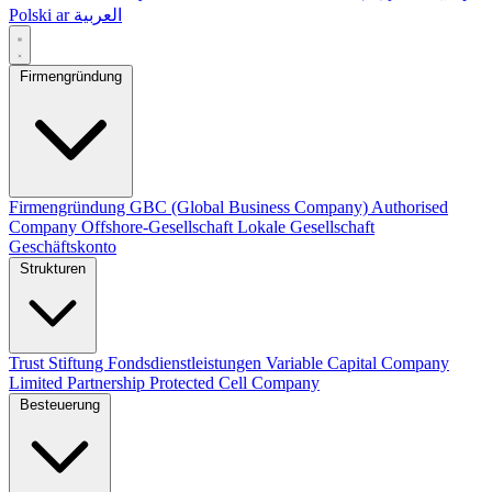
Polski
ar
العربية
Firmengründung
Firmengründung
GBC (Global Business Company)
Authorised
Company
Offshore-Gesellschaft
Lokale Gesellschaft
Geschäftskonto
Strukturen
Trust
Stiftung
Fondsdienstleistungen
Variable Capital Company
Limited Partnership
Protected Cell Company
Besteuerung