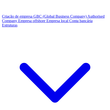
Criação de empresa
GBC (Global Business Company)
Authorised
Company
Empresa offshore
Empresa local
Conta bancária
Estruturas