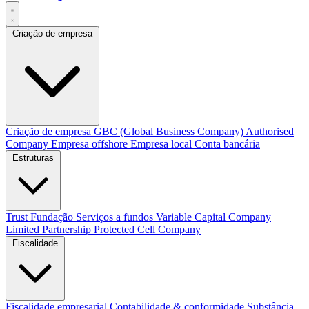
Criação de empresa
Criação de empresa
GBC (Global Business Company)
Authorised
Company
Empresa offshore
Empresa local
Conta bancária
Estruturas
Trust
Fundação
Serviços a fundos
Variable Capital Company
Limited Partnership
Protected Cell Company
Fiscalidade
Fiscalidade empresarial
Contabilidade & conformidade
Substância