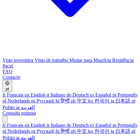
Visto investidor
Visto de trabalho
Mudar para Maurícia
Residência
fiscal
FAQ
Contacto
pt
fr
Français
en
English
it
Italiano
de
Deutsch
es
Español
pt
Português
nl
Nederlands
ru
Русский
hi
हिन्दी
zh
中文
ko
한국어
ja
日本語
pl
Polski
ar
العربية
Consulta gratuita
fr
Français
en
English
it
Italiano
de
Deutsch
es
Español
pt
Português
nl
Nederlands
ru
Русский
hi
हिन्दी
zh
中文
ko
한국어
ja
日本語
pl
Polski
ar
العربية