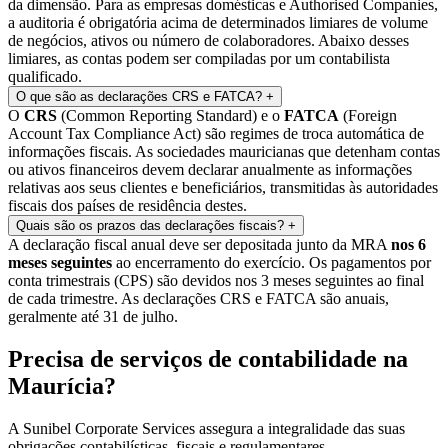
da dimensão. Para as empresas domésticas e Authorised Companies,
a auditoria é obrigatória acima de determinados limiares de volume
de negócios, ativos ou número de colaboradores. Abaixo desses
limiares, as contas podem ser compiladas por um contabilista
qualificado.
O que são as declarações CRS e FATCA?
+
O
CRS
(Common Reporting Standard) e o
FATCA
(Foreign
Account Tax Compliance Act) são regimes de troca automática de
informações fiscais. As sociedades mauricianas que detenham contas
ou ativos financeiros devem declarar anualmente as informações
relativas aos seus clientes e beneficiários, transmitidas às autoridades
fiscais dos países de residência destes.
Quais são os prazos das declarações fiscais?
+
A declaração fiscal anual deve ser depositada junto da MRA
nos 6
meses seguintes
ao encerramento do exercício. Os pagamentos por
conta trimestrais (CPS) são devidos nos 3 meses seguintes ao final
de cada trimestre. As declarações CRS e FATCA são anuais,
geralmente até 31 de julho.
Precisa de serviços de contabilidade na
Maurícia?
A Sunibel Corporate Services assegura a integralidade das suas
obrigações contabilísticas, fiscais e regulamentares.