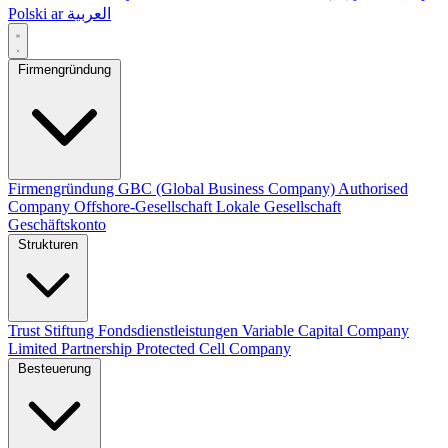
Polski
ar
العربية
Firmengründung
Firmengründung
GBC (Global Business Company)
Authorised
Company
Offshore-Gesellschaft
Lokale Gesellschaft
Geschäftskonto
Strukturen
Trust
Stiftung
Fondsdienstleistungen
Variable Capital Company
Limited Partnership
Protected Cell Company
Besteuerung