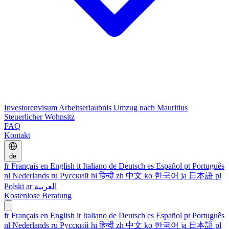
Investorenvisum
Arbeitserlaubnis
Umzug nach Mauritius
Steuerlicher Wohnsitz
FAQ
Kontakt
de
fr
Français
en
English
it
Italiano
de
Deutsch
es
Español
pt
Português
nl
Nederlands
ru
Русский
hi
हिन्दी
zh
中文
ko
한국어
ja
日本語
pl
Polski
ar
العربية
Kostenlose Beratung
fr
Français
en
English
it
Italiano
de
Deutsch
es
Español
pt
Português
nl
Nederlands
ru
Русский
hi
हिन्दी
zh
中文
ko
한국어
ja
日本語
pl