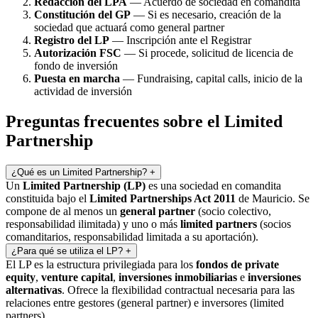
Redacción del LPA
— Acuerdo de sociedad en comandita
Constitución del GP
— Si es necesario, creación de la
sociedad que actuará como general partner
Registro del LP
— Inscripción ante el Registrar
Autorización FSC
— Si procede, solicitud de licencia de
fondo de inversión
Puesta en marcha
— Fundraising, capital calls, inicio de la
actividad de inversión
Preguntas frecuentes sobre el Limited
Partnership
¿Qué es un Limited Partnership?
+
Un
Limited Partnership (LP)
es una sociedad en comandita
constituida bajo el
Limited Partnerships Act 2011
de Mauricio. Se
compone de al menos un
general partner
(socio colectivo,
responsabilidad ilimitada) y uno o más
limited partners
(socios
comanditarios, responsabilidad limitada a su aportación).
¿Para qué se utiliza el LP?
+
El LP es la estructura privilegiada para los
fondos de private
equity
,
venture capital
,
inversiones inmobiliarias
e
inversiones
alternativas
. Ofrece la flexibilidad contractual necesaria para las
relaciones entre gestores (general partner) e inversores (limited
partners).