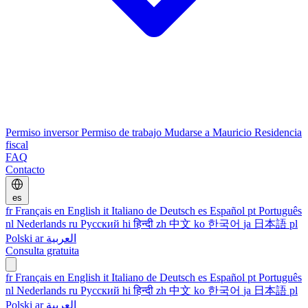
Permiso inversor
Permiso de trabajo
Mudarse a Mauricio
Residencia
fiscal
FAQ
Contacto
es
fr
Français
en
English
it
Italiano
de
Deutsch
es
Español
pt
Português
nl
Nederlands
ru
Русский
hi
हिन्दी
zh
中文
ko
한국어
ja
日本語
pl
Polski
ar
العربية
Consulta gratuita
fr
Français
en
English
it
Italiano
de
Deutsch
es
Español
pt
Português
nl
Nederlands
ru
Русский
hi
हिन्दी
zh
中文
ko
한국어
ja
日本語
pl
Polski
ar
العربية