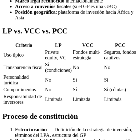
Marco legal reconocido
internacionalmente
Acceso a convenios fiscales
(si el GP es una GBC)
Posición geográfica
: plataforma de inversión hacia África y
Asia
LP vs. VCC vs. PCC
Criterio
LP
VCC
PCC
Private
Fondos multi-
Seguros, fondos
Uso típico
equity, VC
estrategia
cautivos
Sí
Transparencia fiscal
No
No
(condiciones)
Personalidad
No
Sí
Sí
jurídica
Compartimentos
No
Sí
Sí (células)
Responsabilidad de
Limitada
Limitada
Limitada
inversores
Proceso de constitución
Estructuración
— Definición de la estrategia de inversión,
términos del LPA, estructura del GP