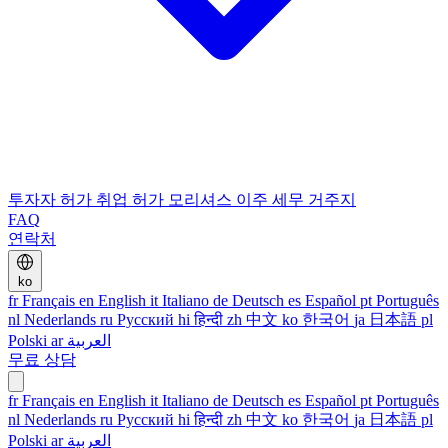
투자자 허가
취업 허가
모리셔스 이주
세무 거주지
FAQ
연락처
ko
fr
Français
en
English
it
Italiano
de
Deutsch
es
Español
pt
Português
nl
Nederlands
ru
Русский
hi
हिन्दी
zh
中文
ko
한국어
ja
日本語
pl
Polski
ar
العربية
무료 상담
fr
Français
en
English
it
Italiano
de
Deutsch
es
Español
pt
Português
nl
Nederlands
ru
Русский
hi
हिन्दी
zh
中文
ko
한국어
ja
日本語
pl
Polski
ar
العربية