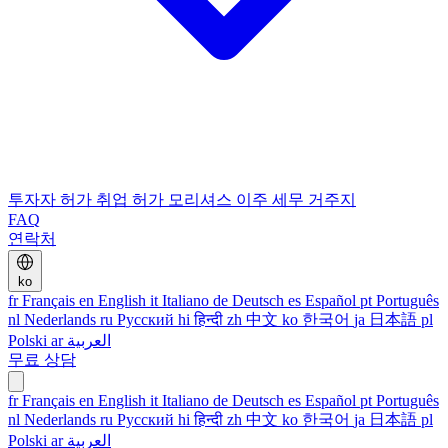
투자자 허가
취업 허가
모리셔스 이주
세무 거주지
FAQ
연락처
ko
fr
Français
en
English
it
Italiano
de
Deutsch
es
Español
pt
Português
nl
Nederlands
ru
Русский
hi
हिन्दी
zh
中文
ko
한국어
ja
日本語
pl
Polski
ar
العربية
무료 상담
fr
Français
en
English
it
Italiano
de
Deutsch
es
Español
pt
Português
nl
Nederlands
ru
Русский
hi
हिन्दी
zh
中文
ko
한국어
ja
日本語
pl
Polski
ar
العربية