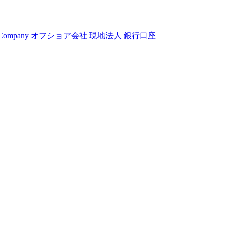
 Company
オフショア会社
現地法人
銀行口座