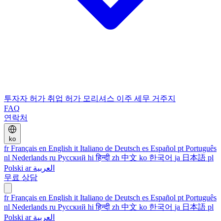
투자자 허가
취업 허가
모리셔스 이주
세무 거주지
FAQ
연락처
ko
fr
Français
en
English
it
Italiano
de
Deutsch
es
Español
pt
Português
nl
Nederlands
ru
Русский
hi
हिन्दी
zh
中文
ko
한국어
ja
日本語
pl
Polski
ar
العربية
무료 상담
fr
Français
en
English
it
Italiano
de
Deutsch
es
Español
pt
Português
nl
Nederlands
ru
Русский
hi
हिन्दी
zh
中文
ko
한국어
ja
日本語
pl
Polski
ar
العربية