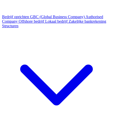
Bedrijf oprichten
GBC (Global Business Company)
Authorised
Company
Offshore bedrijf
Lokaal bedrijf
Zakelijke bankrekening
Structuren