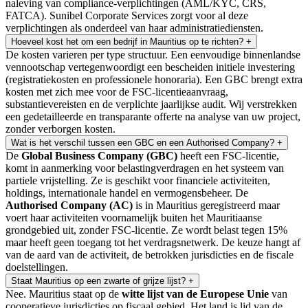
naleving van compliance-verplichtingen (AML/KYC, CRS,
FATCA). Sunibel Corporate Services zorgt voor al deze
verplichtingen als onderdeel van haar administratiediensten.
Hoeveel kost het om een bedrijf in Mauritius op te richten?
+
De kosten varieren per type structuur. Een eenvoudige binnenlandse
vennootschap vertegenwoordigt een bescheiden initiele investering
(registratiekosten en professionele honoraria). Een GBC brengt extra
kosten met zich mee voor de FSC-licentieaanvraag,
substantievereisten en de verplichte jaarlijkse audit. Wij verstrekken
een gedetailleerde en transparante offerte na analyse van uw project,
zonder verborgen kosten.
Wat is het verschil tussen een GBC en een Authorised Company?
+
De
Global Business Company (GBC)
heeft een FSC-licentie,
komt in aanmerking voor belastingverdragen en het systeem van
partiele vrijstelling. Ze is geschikt voor financiele activiteiten,
holdings, internationale handel en vermogensbeheer. De
Authorised Company (AC)
is in Mauritius geregistreerd maar
voert haar activiteiten voornamelijk buiten het Mauritiaanse
grondgebied uit, zonder FSC-licentie. Ze wordt belast tegen 15%
maar heeft geen toegang tot het verdragsnetwerk. De keuze hangt af
van de aard van de activiteit, de betrokken jurisdicties en de fiscale
doelstellingen.
Staat Mauritius op een zwarte of grijze lijst?
+
Nee. Mauritius staat op de
witte lijst van de Europese Unie
van
cooperatieve jurisdicties op fiscaal gebied. Het land is lid van de