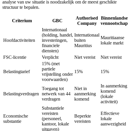
analyse van uw situatie is noodzakelijk om de meest geschikte
structuur te bepalen.
Authorised
Binnenlandse
Criterium
GBC
Company
vennootschap
Internationaal
(holding, handel,
Internationaal
Mauritiaanse
Hoofdactiviteiten
investeringen,
buiten
lokale markt
financiele
Mauritius
diensten)
FSC-licentie
Verplicht
Niet vereist
Niet vereist
15% (met
partiele
Belastingtarief
15%
15%
vrijstelling onder
voorwaarden)
In aanmerking
Toegang tot
Niet in
komend
Belastingverdragen
netwerk van 44
aanmerking
(lokale
verdragen
komend
activiteit)
Substantiele
vereisten
Effectieve
Economische
Beperkte
(personeel,
lokale
substantie
vereisten
kantoor, lokale
aanwezigheid
uitgaven)