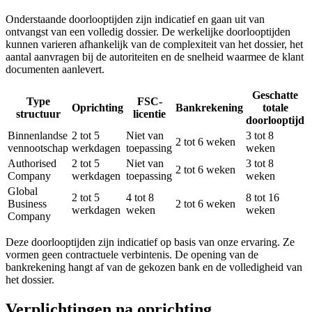
Onderstaande doorlooptijden zijn indicatief en gaan uit van
ontvangst van een volledig dossier. De werkelijke doorlooptijden
kunnen varieren afhankelijk van de complexiteit van het dossier, het
aantal aanvragen bij de autoriteiten en de snelheid waarmee de klant
documenten aanlevert.
Geschatte
Type
FSC-
Oprichting
Bankrekening
totale
structuur
licentie
doorlooptijd
Binnenlandse
2 tot 5
Niet van
3 tot 8
2 tot 6 weken
vennootschap
werkdagen
toepassing
weken
Authorised
2 tot 5
Niet van
3 tot 8
2 tot 6 weken
Company
werkdagen
toepassing
weken
Global
2 tot 5
4 tot 8
8 tot 16
Business
2 tot 6 weken
werkdagen
weken
weken
Company
Deze doorlooptijden zijn indicatief op basis van onze ervaring. Ze
vormen geen contractuele verbintenis. De opening van de
bankrekening hangt af van de gekozen bank en de volledigheid van
het dossier.
Verplichtingen na oprichting