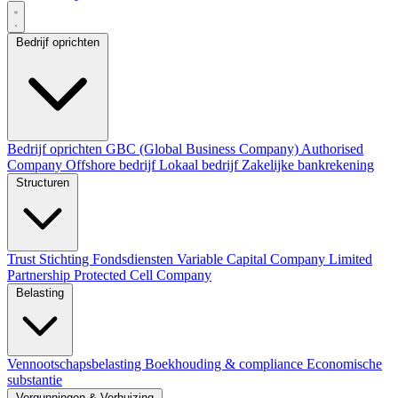
Bedrijf oprichten
Bedrijf oprichten
GBC (Global Business Company)
Authorised
Company
Offshore bedrijf
Lokaal bedrijf
Zakelijke bankrekening
Structuren
Trust
Stichting
Fondsdiensten
Variable Capital Company
Limited
Partnership
Protected Cell Company
Belasting
Vennootschapsbelasting
Boekhouding & compliance
Economische
substantie
Vergunningen & Verhuizing