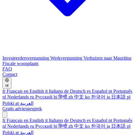
Investeerdersvergunning
Werkvergunning
Verhuizen naar Mauritius
Fiscale woonplaats
FAQ
Contact
nl
fr
Français
en
English
it
Italiano
de
Deutsch
es
Español
pt
Português
nl
Nederlands
ru
Русский
hi
हिन्दी
zh
中文
ko
한국어
ja
日本語
pl
Polski
ar
العربية
Gratis adviesgesprek
fr
Français
en
English
it
Italiano
de
Deutsch
es
Español
pt
Português
nl
Nederlands
ru
Русский
hi
हिन्दी
zh
中文
ko
한국어
ja
日本語
pl
Polski
ar
العربية