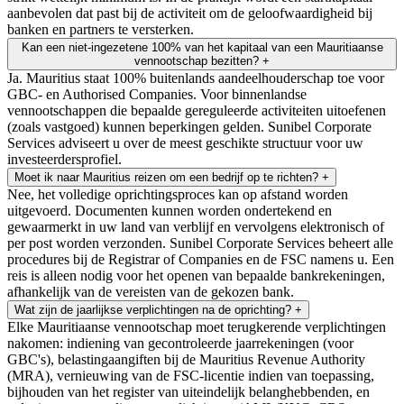
aanbevolen dat past bij de activiteit om de geloofwaardigheid bij
banken en partners te versterken.
Kan een niet-ingezetene 100% van het kapitaal van een Mauritiaanse
vennootschap bezitten?
+
Ja. Mauritius staat 100% buitenlands aandeelhouderschap toe voor
GBC- en Authorised Companies. Voor binnenlandse
vennootschappen die bepaalde gereguleerde activiteiten uitoefenen
(zoals vastgoed) kunnen beperkingen gelden. Sunibel Corporate
Services adviseert u over de meest geschikte structuur voor uw
investeerdersprofiel.
Moet ik naar Mauritius reizen om een bedrijf op te richten?
+
Nee, het volledige oprichtingsproces kan op afstand worden
uitgevoerd. Documenten kunnen worden ondertekend en
gewaarmerkt in uw land van verblijf en vervolgens elektronisch of
per post worden verzonden. Sunibel Corporate Services beheert alle
procedures bij de Registrar of Companies en de FSC namens u. Een
reis is alleen nodig voor het openen van bepaalde bankrekeningen,
afhankelijk van de vereisten van de gekozen bank.
Wat zijn de jaarlijkse verplichtingen na de oprichting?
+
Elke Mauritiaanse vennootschap moet terugkerende verplichtingen
nakomen: indiening van gecontroleerde jaarrekeningen (voor
GBC's), belastingaangiften bij de Mauritius Revenue Authority
(MRA), vernieuwing van de FSC-licentie indien van toepassing,
bijhouden van het register van uiteindelijk belanghebbenden, en