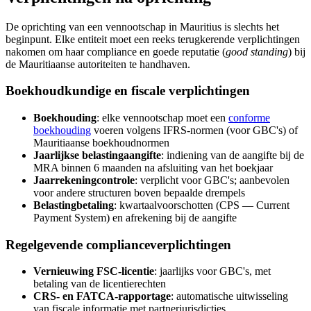
De oprichting van een vennootschap in Mauritius is slechts het
beginpunt. Elke entiteit moet een reeks terugkerende verplichtingen
nakomen om haar compliance en goede reputatie (
good standing
) bij
de Mauritiaanse autoriteiten te handhaven.
Boekhoudkundige en fiscale verplichtingen
Boekhouding
: elke vennootschap moet een
conforme
boekhouding
voeren volgens IFRS-normen (voor GBC's) of
Mauritiaanse boekhoudnormen
Jaarlijkse belastingaangifte
: indiening van de aangifte bij de
MRA binnen 6 maanden na afsluiting van het boekjaar
Jaarrekeningcontrole
: verplicht voor GBC's; aanbevolen
voor andere structuren boven bepaalde drempels
Belastingbetaling
: kwartaalvoorschotten (CPS — Current
Payment System) en afrekening bij de aangifte
Regelgevende complianceverplichtingen
Vernieuwing FSC-licentie
: jaarlijks voor GBC's, met
betaling van de licentierechten
CRS- en FATCA-rapportage
: automatische uitwisseling
van fiscale informatie met partnerjurisdicties