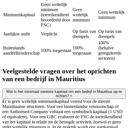
Geen wettelijk
minimum
Geen
Geen wettelijk
Minimumkapitaal
(toereikendheid
wettelijk
minimum
beoordeeld door
minimum
FSC)
Op basis van
Op basis van
Jaarlijkse audit
Verplicht
drempels
drempels
100%
Buitenlands
100%
(behalve
100% toegestaan
aandeelhouderschap
toegestaan
gereguleerde
sectoren)
Veelgestelde vragen over het oprichten
van een bedrijf in Mauritius
Wat is het minimaal vereiste kapitaal om een bedrijf in Mauritius op te
richten?
+
Er is geen wettelijk minimumkapitaal vereist voor de meeste
Mauritiaanse structuren. Voor een binnenlandse vennootschap of
een Authorised Company volstaat een symbolisch kapitaal (1 USD
of equivalent). Voor een GBC evalueert de FSC de toereikendheid
van het kapitaal in relatie tot de beoogde activiteit, hoewel er geen
strikt wettelijk minimum is. In de praktijk wordt een startkapitaal