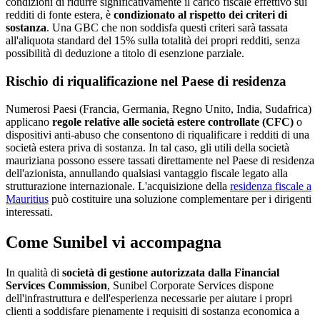
condizioni di ridurre significativamente il carico fiscale effettivo sui
redditi di fonte estera, è
condizionato al rispetto dei criteri di
sostanza
. Una GBC che non soddisfa questi criteri sarà tassata
all'aliquota standard del 15% sulla totalità dei propri redditi, senza
possibilità di deduzione a titolo di esenzione parziale.
Rischio di riqualificazione nel Paese di residenza
Numerosi Paesi (Francia, Germania, Regno Unito, India, Sudafrica)
applicano
regole relative alle società estere controllate (CFC)
o
dispositivi anti-abuso che consentono di riqualificare i redditi di una
società estera priva di sostanza. In tal caso, gli utili della società
mauriziana possono essere tassati direttamente nel Paese di residenza
dell'azionista, annullando qualsiasi vantaggio fiscale legato alla
strutturazione internazionale. L'acquisizione della
residenza fiscale a
Mauritius
può costituire una soluzione complementare per i dirigenti
interessati.
Come Sunibel vi accompagna
In qualità di
società di gestione autorizzata dalla Financial
Services Commission
, Sunibel Corporate Services dispone
dell'infrastruttura e dell'esperienza necessarie per aiutare i propri
clienti a soddisfare pienamente i requisiti di sostanza economica a