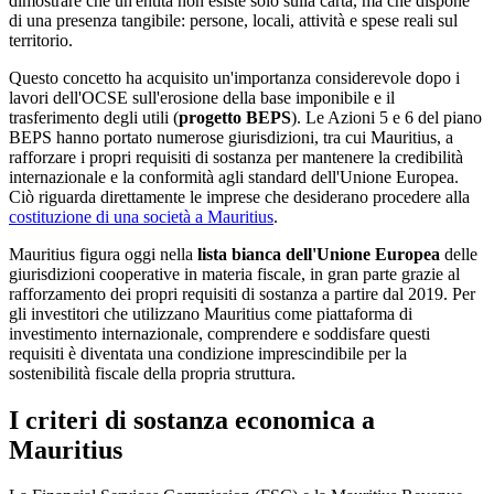
dimostrare che un'entità non esiste solo sulla carta, ma che dispone
di una presenza tangibile: persone, locali, attività e spese reali sul
territorio.
Questo concetto ha acquisito un'importanza considerevole dopo i
lavori dell'OCSE sull'erosione della base imponibile e il
trasferimento degli utili (
progetto BEPS
). Le Azioni 5 e 6 del piano
BEPS hanno portato numerose giurisdizioni, tra cui Mauritius, a
rafforzare i propri requisiti di sostanza per mantenere la credibilità
internazionale e la conformità agli standard dell'Unione Europea.
Ciò riguarda direttamente le imprese che desiderano procedere alla
costituzione di una società a Mauritius
.
Mauritius figura oggi nella
lista bianca dell'Unione Europea
delle
giurisdizioni cooperative in materia fiscale, in gran parte grazie al
rafforzamento dei propri requisiti di sostanza a partire dal 2019. Per
gli investitori che utilizzano Mauritius come piattaforma di
investimento internazionale, comprendere e soddisfare questi
requisiti è diventata una condizione imprescindibile per la
sostenibilità fiscale della propria struttura.
I criteri di sostanza economica a
Mauritius