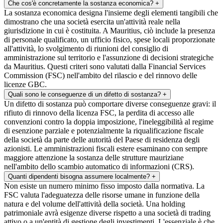
Che cos'è concretamente la sostanza economica?
+
La sostanza economica designa l'insieme degli elementi tangibili che
dimostrano che una società esercita un'attività reale nella
giurisdizione in cui è costituita. A Mauritius, ciò include la presenza
di personale qualificato, un ufficio fisico, spese locali proporzionate
all'attività, lo svolgimento di riunioni del consiglio di
amministrazione sul territorio e l'assunzione di decisioni strategiche
da Mauritius. Questi criteri sono valutati dalla Financial Services
Commission (FSC) nell'ambito del rilascio e del rinnovo delle
licenze GBC.
Quali sono le conseguenze di un difetto di sostanza?
+
Un difetto di sostanza può comportare diverse conseguenze gravi: il
rifiuto di rinnovo della licenza FSC, la perdita di accesso alle
convenzioni contro la doppia imposizione, l'ineleggibilità al regime
di esenzione parziale e potenzialmente la riqualificazione fiscale
della società da parte delle autorità del Paese di residenza degli
azionisti. Le amministrazioni fiscali estere esaminano con sempre
maggiore attenzione la sostanza delle strutture mauriziane
nell'ambito dello scambio automatico di informazioni (CRS).
Quanti dipendenti bisogna assumere localmente?
+
Non esiste un numero minimo fisso imposto dalla normativa. La
FSC valuta l'adeguatezza delle risorse umane in funzione della
natura e del volume dell'attività della società. Una holding
patrimoniale avrà esigenze diverse rispetto a una società di trading
attivo o a un'entità di gestione degli investimenti. L'essenziale è che