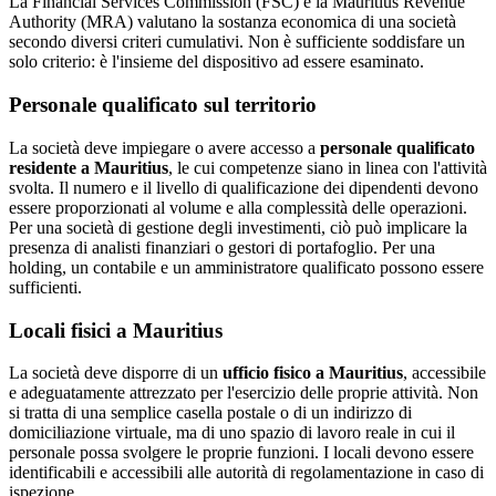
La Financial Services Commission (FSC) e la Mauritius Revenue
Authority (MRA) valutano la sostanza economica di una società
secondo diversi criteri cumulativi. Non è sufficiente soddisfare un
solo criterio: è l'insieme del dispositivo ad essere esaminato.
Personale qualificato sul territorio
La società deve impiegare o avere accesso a
personale qualificato
residente a Mauritius
, le cui competenze siano in linea con l'attività
svolta. Il numero e il livello di qualificazione dei dipendenti devono
essere proporzionati al volume e alla complessità delle operazioni.
Per una società di gestione degli investimenti, ciò può implicare la
presenza di analisti finanziari o gestori di portafoglio. Per una
holding, un contabile e un amministratore qualificato possono essere
sufficienti.
Locali fisici a Mauritius
La società deve disporre di un
ufficio fisico a Mauritius
, accessibile
e adeguatamente attrezzato per l'esercizio delle proprie attività. Non
si tratta di una semplice casella postale o di un indirizzo di
domiciliazione virtuale, ma di uno spazio di lavoro reale in cui il
personale possa svolgere le proprie funzioni. I locali devono essere
identificabili e accessibili alle autorità di regolamentazione in caso di
ispezione.