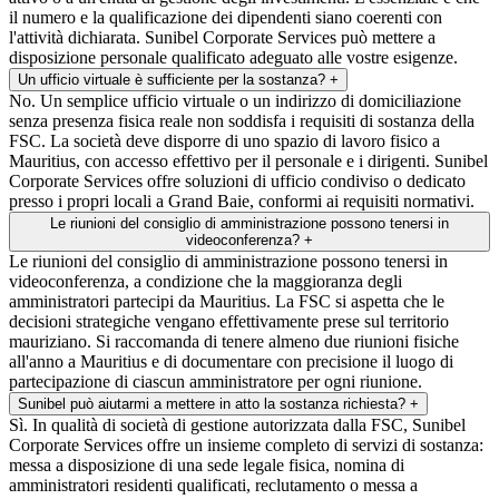
il numero e la qualificazione dei dipendenti siano coerenti con
l'attività dichiarata. Sunibel Corporate Services può mettere a
disposizione personale qualificato adeguato alle vostre esigenze.
Un ufficio virtuale è sufficiente per la sostanza?
+
No. Un semplice ufficio virtuale o un indirizzo di domiciliazione
senza presenza fisica reale non soddisfa i requisiti di sostanza della
FSC. La società deve disporre di uno spazio di lavoro fisico a
Mauritius, con accesso effettivo per il personale e i dirigenti. Sunibel
Corporate Services offre soluzioni di ufficio condiviso o dedicato
presso i propri locali a Grand Baie, conformi ai requisiti normativi.
Le riunioni del consiglio di amministrazione possono tenersi in
videoconferenza?
+
Le riunioni del consiglio di amministrazione possono tenersi in
videoconferenza, a condizione che la maggioranza degli
amministratori partecipi da Mauritius. La FSC si aspetta che le
decisioni strategiche vengano effettivamente prese sul territorio
mauriziano. Si raccomanda di tenere almeno due riunioni fisiche
all'anno a Mauritius e di documentare con precisione il luogo di
partecipazione di ciascun amministratore per ogni riunione.
Sunibel può aiutarmi a mettere in atto la sostanza richiesta?
+
Sì. In qualità di società di gestione autorizzata dalla FSC, Sunibel
Corporate Services offre un insieme completo di servizi di sostanza:
messa a disposizione di una sede legale fisica, nomina di
amministratori residenti qualificati, reclutamento o messa a