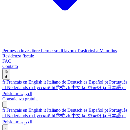
Permesso investitore
Permesso di lavoro
Trasferirsi a Mauritius
Residenza fiscale
FAQ
Contatto
it
fr
Français
en
English
it
Italiano
de
Deutsch
es
Español
pt
Português
nl
Nederlands
ru
Русский
hi
हिन्दी
zh
中文
ko
한국어
ja
日本語
pl
Polski
ar
العربية
Consulenza gratuita
fr
Français
en
English
it
Italiano
de
Deutsch
es
Español
pt
Português
nl
Nederlands
ru
Русский
hi
हिन्दी
zh
中文
ko
한국어
ja
日本語
pl
Polski
ar
العربية