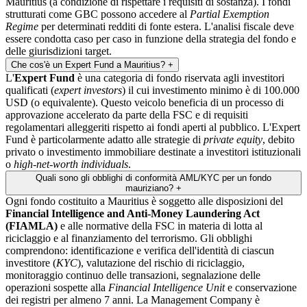
Mauritius (a condizione di rispettare i requisiti di sostanza). I fondi
strutturati come GBC possono accedere al
Partial Exemption
Regime
per determinati redditi di fonte estera. L'analisi fiscale deve
essere condotta caso per caso in funzione della strategia del fondo e
delle giurisdizioni target.
Che cos'è un Expert Fund a Mauritius?
+
L'
Expert Fund
è una categoria di fondo riservata agli investitori
qualificati (
expert investors
) il cui investimento minimo è di 100.000
USD (o equivalente). Questo veicolo beneficia di un processo di
approvazione accelerato da parte della FSC e di requisiti
regolamentari alleggeriti rispetto ai fondi aperti al pubblico. L'Expert
Fund è particolarmente adatto alle strategie di
private equity
, debito
privato o investimento immobiliare destinate a investitori istituzionali
o
high-net-worth individuals
.
Quali sono gli obblighi di conformità AML/KYC per un fondo
mauriziano?
+
Ogni fondo costituito a Mauritius è soggetto alle disposizioni del
Financial Intelligence and Anti-Money Laundering Act
(FIAMLA)
e alle normative della FSC in materia di lotta al
riciclaggio e al finanziamento del terrorismo. Gli obblighi
comprendono: identificazione e verifica dell'identità di ciascun
investitore (
KYC
), valutazione del rischio di riciclaggio,
monitoraggio continuo delle transazioni, segnalazione delle
operazioni sospette alla
Financial Intelligence Unit
e conservazione
dei registri per almeno 7 anni. La Management Company è