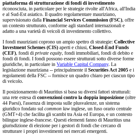
piattaforma di strutturazione di fondi di investimento
riconosciuta, in particolare per le strategie rivolte all'Africa, all'India
e al Sud-Est asiatico. Il quadro regolamentare mauriziano,
supervisionato dalla
Financial Services Commission (FSC)
, offre
un contesto strutturato, conforme agli standard internazionali e
adatto a una varietà di veicoli di investimento collettivo.
I fondi mauriziani coprono un ampio spettro di strategie:
Collective
Investment Schemes (CIS)
aperti e chiusi,
Closed-End Funds
(CEF)
, fondi di
private equity
, fondi immobiliari, fondi di debito e
fondi di fondi. I fondi possono essere strutturati sotto diverse forme
giuridiche, in particolare in
Variable Capital Company
. La
legislazione mauriziana -- principalmente il
Securities Act 2005
e i
regolamenti della FSC -- fornisce un quadro chiaro per ciascun tipo
di veicolo.
Il posizionamento di Mauritius si basa su diversi fattori strutturali:
una rete estesa di
convenzioni contro la doppia imposizione
(oltre
44 Paesi), l'assenza di imposta sulle plusvalenze, un sistema
giuridico fondato sul
common law
inglese, un fuso orario centrale
(GMT+4) che facilita gli scambi tra Asia ed Europa, e un contesto
bilingue inglese-francese. Questi elementi fanno di Mauritius una
giurisdizione di elezione per i gestori di fondi che cercano di
strutturare i propri investimenti nei mercati emergenti.