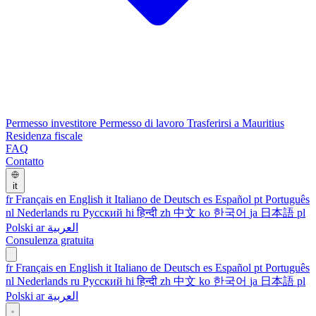
Permesso investitore
Permesso di lavoro
Trasferirsi a Mauritius
Residenza fiscale
FAQ
Contatto
it
fr
Français
en
English
it
Italiano
de
Deutsch
es
Español
pt
Português
nl
Nederlands
ru
Русский
hi
हिन्दी
zh
中文
ko
한국어
ja
日本語
pl
Polski
ar
العربية
Consulenza gratuita
fr
Français
en
English
it
Italiano
de
Deutsch
es
Español
pt
Português
nl
Nederlands
ru
Русский
hi
हिन्दी
zh
中文
ko
한국어
ja
日本語
pl
Polski
ar
العربية