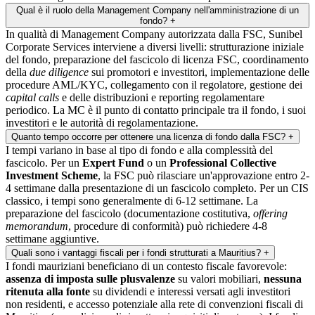
Qual è il ruolo della Management Company nell'amministrazione di un
fondo?
+
In qualità di Management Company autorizzata dalla FSC, Sunibel
Corporate Services interviene a diversi livelli: strutturazione iniziale
del fondo, preparazione del fascicolo di licenza FSC, coordinamento
della
due diligence
sui promotori e investitori, implementazione delle
procedure AML/KYC, collegamento con il regolatore, gestione dei
capital calls
e delle distribuzioni e reporting regolamentare
periodico. La MC è il punto di contatto principale tra il fondo, i suoi
investitori e le autorità di regolamentazione.
Quanto tempo occorre per ottenere una licenza di fondo dalla FSC?
+
I tempi variano in base al tipo di fondo e alla complessità del
fascicolo. Per un
Expert Fund
o un
Professional Collective
Investment Scheme
, la FSC può rilasciare un'approvazione entro 2-
4 settimane dalla presentazione di un fascicolo completo. Per un CIS
classico, i tempi sono generalmente di 6-12 settimane. La
preparazione del fascicolo (documentazione costitutiva,
offering
memorandum
, procedure di conformità) può richiedere 4-8
settimane aggiuntive.
Quali sono i vantaggi fiscali per i fondi strutturati a Mauritius?
+
I fondi mauriziani beneficiano di un contesto fiscale favorevole:
assenza di imposta sulle plusvalenze
su valori mobiliari,
nessuna
ritenuta alla fonte
su dividendi e interessi versati agli investitori
non residenti, e accesso potenziale alla rete di convenzioni fiscali di