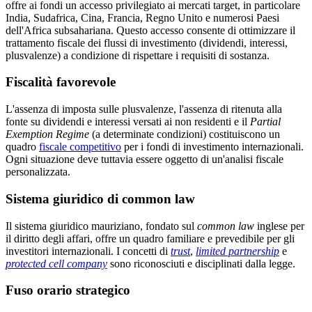
offre ai fondi un accesso privilegiato ai mercati target, in particolare
India, Sudafrica, Cina, Francia, Regno Unito e numerosi Paesi
dell'Africa subsahariana. Questo accesso consente di ottimizzare il
trattamento fiscale dei flussi di investimento (dividendi, interessi,
plusvalenze) a condizione di rispettare i requisiti di sostanza.
Fiscalità favorevole
L'assenza di imposta sulle plusvalenze, l'assenza di ritenuta alla
fonte su dividendi e interessi versati ai non residenti e il
Partial
Exemption Regime
(a determinate condizioni) costituiscono un
quadro
fiscale competitivo
per i fondi di investimento internazionali.
Ogni situazione deve tuttavia essere oggetto di un'analisi fiscale
personalizzata.
Sistema giuridico di common law
Il sistema giuridico mauriziano, fondato sul
common law
inglese per
il diritto degli affari, offre un quadro familiare e prevedibile per gli
investitori internazionali. I concetti di
trust
,
limited partnership
e
protected cell company
sono riconosciuti e disciplinati dalla legge.
Fuso orario strategico