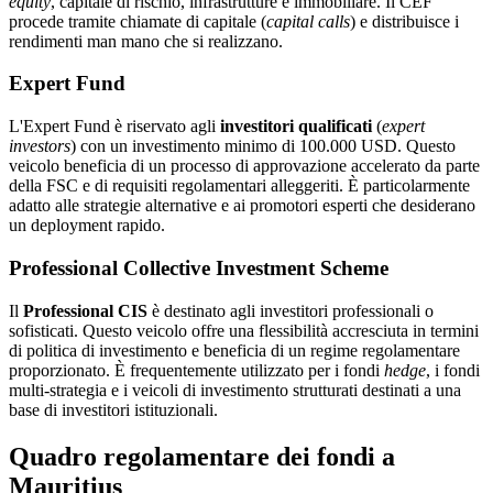
equity
, capitale di rischio, infrastrutture e immobiliare. Il CEF
procede tramite chiamate di capitale (
capital calls
) e distribuisce i
rendimenti man mano che si realizzano.
Expert Fund
L'Expert Fund è riservato agli
investitori qualificati
(
expert
investors
) con un investimento minimo di 100.000 USD. Questo
veicolo beneficia di un processo di approvazione accelerato da parte
della FSC e di requisiti regolamentari alleggeriti. È particolarmente
adatto alle strategie alternative e ai promotori esperti che desiderano
un deployment rapido.
Professional Collective Investment Scheme
Il
Professional CIS
è destinato agli investitori professionali o
sofisticati. Questo veicolo offre una flessibilità accresciuta in termini
di politica di investimento e beneficia di un regime regolamentare
proporzionato. È frequentemente utilizzato per i fondi
hedge
, i fondi
multi-strategia e i veicoli di investimento strutturati destinati a una
base di investitori istituzionali.
Quadro regolamentare dei fondi a
Mauritius