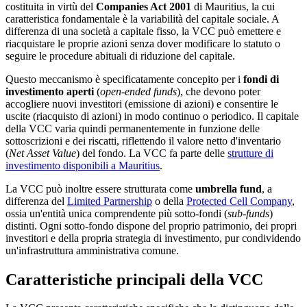
costituita in virtù del
Companies Act 2001
di Mauritius, la cui
caratteristica fondamentale è la variabilità del capitale sociale. A
differenza di una società a capitale fisso, la VCC può emettere e
riacquistare le proprie azioni senza dover modificare lo statuto o
seguire le procedure abituali di riduzione del capitale.
Questo meccanismo è specificatamente concepito per i
fondi di
investimento aperti
(
open-ended funds
), che devono poter
accogliere nuovi investitori (emissione di azioni) e consentire le
uscite (riacquisto di azioni) in modo continuo o periodico. Il capitale
della VCC varia quindi permanentemente in funzione delle
sottoscrizioni e dei riscatti, riflettendo il valore netto d'inventario
(
Net Asset Value
) del fondo. La VCC fa parte delle
strutture di
investimento disponibili a Mauritius
.
La VCC può inoltre essere strutturata come
umbrella fund
, a
differenza del
Limited Partnership
o della
Protected Cell Company
,
ossia un'entità unica comprendente più sotto-fondi (
sub-funds
)
distinti. Ogni sotto-fondo dispone del proprio patrimonio, dei propri
investitori e della propria strategia di investimento, pur condividendo
un'infrastruttura amministrativa comune.
Caratteristiche principali della VCC