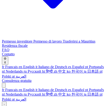
Permesso investitore
Permesso di lavoro
Trasferirsi a Mauritius
Residenza fiscale
FAQ
Contatto
it
fr
Français
en
English
it
Italiano
de
Deutsch
es
Español
pt
Português
nl
Nederlands
ru
Русский
hi
हिन्दी
zh
中文
ko
한국어
ja
日本語
pl
Polski
ar
العربية
Consulenza gratuita
fr
Français
en
English
it
Italiano
de
Deutsch
es
Español
pt
Português
nl
Nederlands
ru
Русский
hi
हिन्दी
zh
中文
ko
한국어
ja
日本語
pl
Polski
ar
العربية