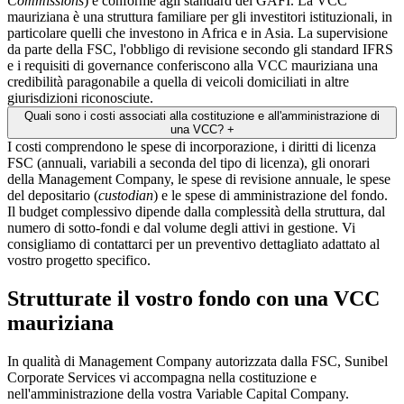
Commissions
) e conforme agli standard del GAFI. La VCC
mauriziana è una struttura familiare per gli investitori istituzionali, in
particolare quelli che investono in Africa e in Asia. La supervisione
da parte della FSC, l'obbligo di revisione secondo gli standard IFRS
e i requisiti di governance conferiscono alla VCC mauriziana una
credibilità paragonabile a quella di veicoli domiciliati in altre
giurisdizioni riconosciute.
Quali sono i costi associati alla costituzione e all'amministrazione di
una VCC?
+
I costi comprendono le spese di incorporazione, i diritti di licenza
FSC (annuali, variabili a seconda del tipo di licenza), gli onorari
della Management Company, le spese di revisione annuale, le spese
del depositario (
custodian
) e le spese di amministrazione del fondo.
Il budget complessivo dipende dalla complessità della struttura, dal
numero di sotto-fondi e dal volume degli attivi in gestione. Vi
consigliamo di contattarci per un preventivo dettagliato adattato al
vostro progetto specifico.
Strutturate il vostro fondo con una VCC
mauriziana
In qualità di Management Company autorizzata dalla FSC, Sunibel
Corporate Services vi accompagna nella costituzione e
nell'amministrazione della vostra Variable Capital Company.