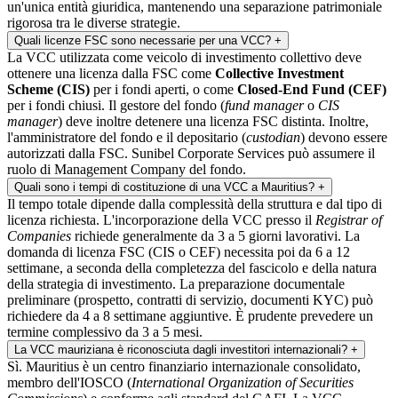
un'unica entità giuridica, mantenendo una separazione patrimoniale
rigorosa tra le diverse strategie.
Quali licenze FSC sono necessarie per una VCC?
+
La VCC utilizzata come veicolo di investimento collettivo deve
ottenere una licenza dalla FSC come
Collective Investment
Scheme (CIS)
per i fondi aperti, o come
Closed-End Fund (CEF)
per i fondi chiusi. Il gestore del fondo (
fund manager
o
CIS
manager
) deve inoltre detenere una licenza FSC distinta. Inoltre,
l'amministratore del fondo e il depositario (
custodian
) devono essere
autorizzati dalla FSC. Sunibel Corporate Services può assumere il
ruolo di Management Company del fondo.
Quali sono i tempi di costituzione di una VCC a Mauritius?
+
Il tempo totale dipende dalla complessità della struttura e dal tipo di
licenza richiesta. L'incorporazione della VCC presso il
Registrar of
Companies
richiede generalmente da 3 a 5 giorni lavorativi. La
domanda di licenza FSC (CIS o CEF) necessita poi da 6 a 12
settimane, a seconda della completezza del fascicolo e della natura
della strategia di investimento. La preparazione documentale
preliminare (prospetto, contratti di servizio, documenti KYC) può
richiedere da 4 a 8 settimane aggiuntive. È prudente prevedere un
termine complessivo da 3 a 5 mesi.
La VCC mauriziana è riconosciuta dagli investitori internazionali?
+
Sì. Mauritius è un centro finanziario internazionale consolidato,
membro dell'IOSCO (
International Organization of Securities