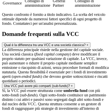
Consiglio di
General
Consiglio di
Governance
amministrazione
Partner
amministrazione
Questo confronto è fornito a titolo indicativo. La scelta del veicolo
ottimale dipende da numerosi fattori specifici di ogni progetto di
fondo. Contattateci per un'analisi personalizzata.
Domande frequenti sulla VCC
Qual è la differenza tra una VCC e una società classica?
+
La differenza principale risiede nella gestione del capitale sociale.
Una società classica (
fixed capital company
) deve modificare il
proprio statuto per qualsiasi variazione di capitale. La VCC, invece,
può aumentare o ridurre il proprio capitale mediante semplice
emissione o riacquisto di azioni, senza procedure formali di modifica
statutaria. Questa flessibilità è essenziale per i fondi di investimento
aperti (
open-ended funds
) che devono gestire sottoscrizioni e riscatti
quotidiani o periodici.
Una VCC può avere più comparti (sub-funds)?
+
Sì, la VCC può essere strutturata come
umbrella fund
con più
sotto-fondi (
sub-funds
). Ogni sotto-fondo costituisce un patrimonio
distinto i cui attivi e passivi sono segregati dagli altri sotto-fondi e
dal nucleo della VCC. Questa struttura consente a un gestore di
fondi di raggruppare più strategie di investimento all'interno di