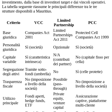
investimento, dalla base di investitori target e dai vincoli operativi.
La tabella seguente riassume le principali differenze tra le tre
strutture disponibili a Mauritius.
Limited
Criterio
VCC
PCC
Partnership
Limited
Base
Companies Act
Protected Cell
Partnerships
giuridica
2001
Companies Act 1999
Act 2011
Personalità
Sì (società)
Opzionale
Sì (società)
giuridica
N/A
Capitale
Sì (caratteristica
No (capitale fisso per
(contributi
variabile
intrinseca)
cella)
dei partner)
Segregazione
Tramite sotto-
No
Sì (celle protette)
degli attivi
fondi (umbrella)
No (imposizione
Possibile
Trasparenza
No (imposizione a
a livello della
(pass-
fiscale
livello della società)
società)
through)
Private
Fondi aperti,
Assicurazione
Utilizzo
equity,
hedge funds,
captive, piattaforme
principale
venture
ETF
multi-cliente
capital