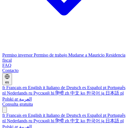
Permiso inversor
Permiso de trabajo
Mudarse a Mauricio
Residencia
fiscal
FAQ
Contacto
es
fr
Français
en
English
it
Italiano
de
Deutsch
es
Español
pt
Português
nl
Nederlands
ru
Русский
hi
हिन्दी
zh
中文
ko
한국어
ja
日本語
pl
Polski
ar
العربية
Consulta gratuita
fr
Français
en
English
it
Italiano
de
Deutsch
es
Español
pt
Português
nl
Nederlands
ru
Русский
hi
हिन्दी
zh
中文
ko
한국어
ja
日本語
pl
Polski
ar
العربية