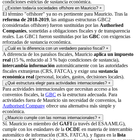
condiciones estrictas de sustancia económica.
¿Existen todavía sociedades offshore en Mauricio?
+
El término "offshore" ya no es pertinente para Mauricio. Tras la
reforma de 2018-2019
, las antiguas estructuras GBC2
(consideradas offshore) fueron sustituidas por las
Authorised
Companies
, sometidas a obligaciones fiscales y de transparencia
reales. Las GBC1 fueron sustituidas por las
GBC
con exigencias
reforzadas de sustancia económica.
¿Cuál es la diferencia con un verdadero paraíso fiscal?
+
A diferencia de los paraísos fiscales, Mauricio
aplica un impuesto
real
(15 %, reducido al 3 % bajo condiciones de sustancia),
intercambia información
automáticamente con las autoridades
fiscales extranjeras (CRS, FATCA), y exige una
sustancia
económica real
(personal, locales, gastos, decisiones locales).
¿Qué estructura elegir para actividades internacionales?
+
Para actividades internacionales que necesitan acceso a los
convenios fiscales, la
GBC
es la estructura adecuada. Para
actividades fuera de Mauricio sin necesidad de convenios, la
Authorised Company
ofrece una alternativa más simple y
económica.
¿Mauricio cumple con las normas internacionales?
+
Sí. Mauricio es miembro del
GAFI
(a través del ESAAMLG),
cumple con los estándares de la
OCDE
en materia de intercambio
automático de información (CRS, FATCA), y figura en la
lista