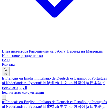
Виза инвестора
Разрешение на работу
Переезд на Маврикий
Налоговое резидентство
FAQ
Контакт
ru
fr
Français
en
English
it
Italiano
de
Deutsch
es
Español
pt
Português
nl
Nederlands
ru
Русский
hi
हिन्दी
zh
中文
ko
한국어
ja
日本語
pl
Polski
ar
العربية
Бесплатная консультация
fr
Français
en
English
it
Italiano
de
Deutsch
es
Español
pt
Português
nl
Nederlands
ru
Русский
hi
हिन्दी
zh
中文
ko
한국어
ja
日本語
pl