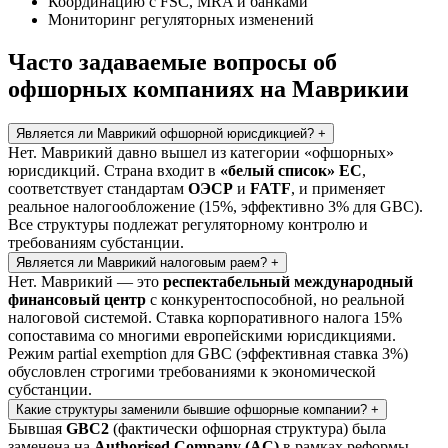
Координацию с FSC, MRA и банками
Мониторинг регуляторных изменений
Часто задаваемые вопросы об
офшорных компаниях на Маврикии
Является ли Маврикий офшорной юрисдикцией?
+
Нет. Маврикий давно вышел из категории «офшорных»
юрисдикций. Страна входит в
«белый список» ЕС
,
соответствует стандартам
ОЭСР
и
FATF
, и применяет
реальное налогообложение (15%, эффективно 3% для GBC).
Все структуры подлежат регуляторному контролю и
требованиям субстанции.
Является ли Маврикий налоговым раем?
+
Нет. Маврикий — это
респектабельный международный
финансовый центр
с конкурентоспособной, но реальной
налоговой системой. Ставка корпоративного налога 15%
сопоставима со многими европейскими юрисдикциями.
Режим partial exemption для GBC (эффективная ставка 3%)
обусловлен строгими требованиями к экономической
субстанции.
Какие структуры заменили бывшие офшорные компании?
+
Бывшая
GBC2
(фактически офшорная структура) была
заменена на
Authorised Company (AC)
в рамках реформы