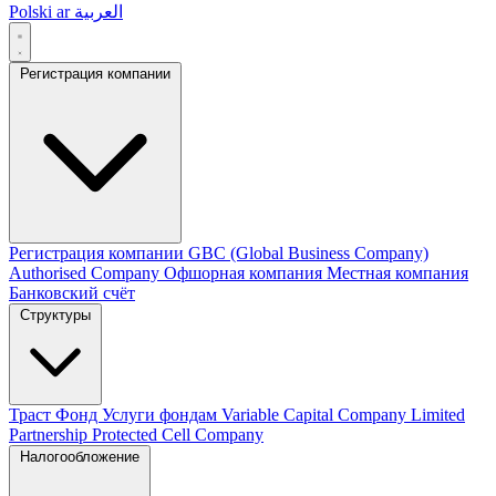
Polski
ar
العربية
Регистрация компании
Регистрация компании
GBC (Global Business Company)
Authorised Company
Офшорная компания
Местная компания
Банковский счёт
Структуры
Траст
Фонд
Услуги фондам
Variable Capital Company
Limited
Partnership
Protected Cell Company
Налогообложение