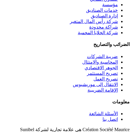
مؤسسة
خدمات الصناديق
إدارة الصناديق
شركة رأس المال المتغير
شراكة محدودة
شركة الخلايا المحمية
الضرائب والتصاريح
ضريبة الشركات
المحاسبة والامتثال
الجوهر الاقتصادي
تصريح المستثمر
تصريح العمل
الانتقال إلى موريشيوس
الإقامة الضريبية
معلومات
الأسئلة الشائعة
اتصل بنا
Création Société Maurice هي علامة تجارية لشركة Sunibel