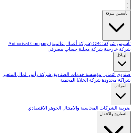
تأسيس شركة
تأسيس شركة
GBC (شركة أعمال عالمية)
Authorised Company
شركة خارجية
شركة محلية
حساب مصرفي
الهياكل
صندوق ائتماني
مؤسسة
خدمات الصناديق
شركة رأس المال المتغير
شراكة محدودة
شركة الخلايا المحمية
الضرائب
ضريبة الشركات
المحاسبة والامتثال
الجوهر الاقتصادي
التصاريح والانتقال