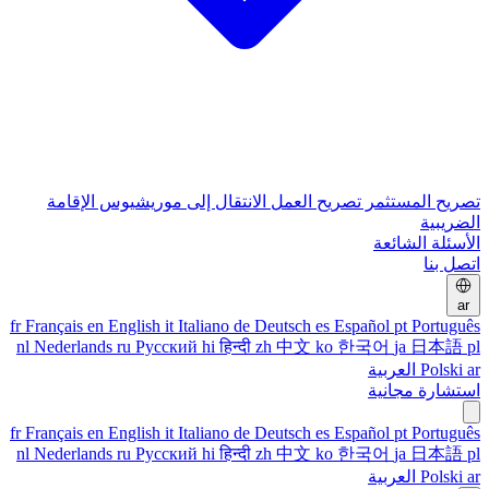
تصريح المستثمر
تصريح العمل
الانتقال إلى موريشيوس
الإقامة
الضريبية
الأسئلة الشائعة
اتصل بنا
ar
fr
Français
en
English
it
Italiano
de
Deutsch
es
Español
pt
Português
nl
Nederlands
ru
Русский
hi
हिन्दी
zh
中文
ko
한국어
ja
日本語
pl
ar
Polski
العربية
استشارة مجانية
fr
Français
en
English
it
Italiano
de
Deutsch
es
Español
pt
Português
nl
Nederlands
ru
Русский
hi
हिन्दी
zh
中文
ko
한국어
ja
日本語
pl
ar
Polski
العربية