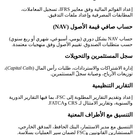
إعداد القوائم المالية وفق معايير IFRS، تسجيل المعاملات،
المطابقات المصرفية وإعداد ملفات التدقيق.
حساب صافي قيمة الأصول (NAV)
حساب NAV بشكل دوري (يومي، أسبوعي، شهري أو ربع سنوي)
حسب متطلبات الصندوق. تقييم الأصول وفق منهجيات معتمدة.
سجل المستثمرين والتحويلات
إدارة الاشتراكات والاستردادات، طلبات رأس المال (
Capital Calls
)،
توزيعات الأرباح، وصيانة سجلّ المستثمرين.
التقارير التنظيمية
إعداد وتقديم التقارير المطلوبة إلى FSC، بما فيها التقارير الدورية
والسنوية، وتقارير الامتثال لـ CRS وFATCA.
التنسيق مع الأطراف المعنية
التنسيق مع مدير الاستثمار، البنك الحافظ، المدقق الخارجي،
المستشارين القانونيين وFSC لضمان سير العمليات بسلاسة.